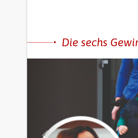
Die sechs Gewi
Früher
VON BETREUERN
mit
Luftballons