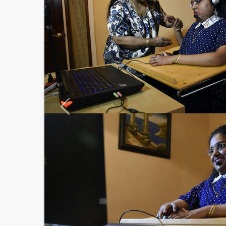
BEGLEITER
mit
The Frog