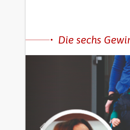
Die sechs Gewi
Früher
VON BETREUERN
mit
Luftballons