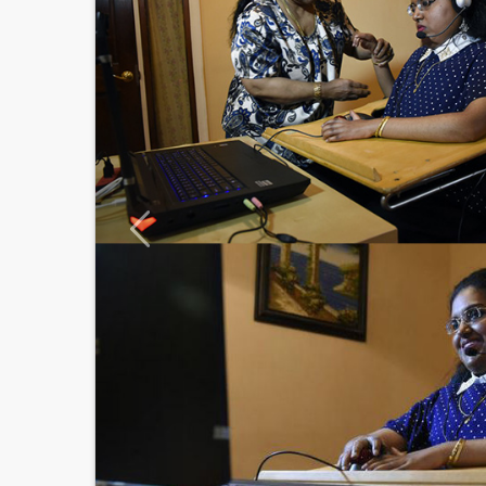
BEGLEITER
mit
The Frog